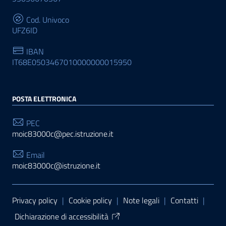
Cod. Univoco
UFZ6ID
IBAN
IT68E0503467010000000015950
POSTA ELETTRONICA
PEC
moic83000c@pec.istruzione.it
Email
moic83000c@istruzione.it
Sezione Link Utili
Privacy policy
|
Cookie policy
|
Note legali
|
Contatti
|
Dichiarazione di accessibilità