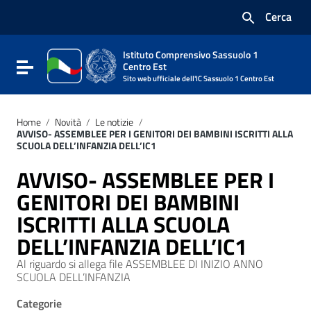
Vai ai contenuti
Cerca
Vai al menu di navigazione
Vai al footer
Istituto Comprensivo Sassuolo 1
Attiva / disattiva la navigazione
Centro Est
Sito web ufficiale dell'IC Sassuolo 1 Centro Est
Home
/
Novità
/
Le notizie
/
AVVISO- ASSEMBLEE PER I GENITORI DEI BAMBINI ISCRITTI ALLA
SCUOLA DELL’INFANZIA DELL’IC1
AVVISO- ASSEMBLEE PER I
GENITORI DEI BAMBINI
ISCRITTI ALLA SCUOLA
DELL’INFANZIA DELL’IC1
Al riguardo si allega file ASSEMBLEE DI INIZIO ANNO
SCUOLA DELL’INFANZIA
Categorie