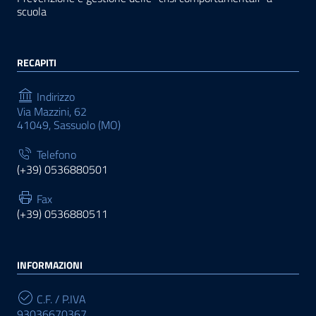
scuola
RECAPITI
Indirizzo
Via Mazzini, 62
41049, Sassuolo (MO)
Telefono
(+39) 0536880501
Fax
(+39) 0536880511
INFORMAZIONI
C.F. / P.IVA
93036670367