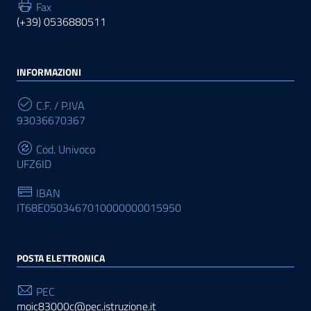
Fax
(+39) 0536880511
INFORMAZIONI
C.F. / P.IVA
93036670367
Cod. Univoco
UFZ6ID
IBAN
IT68E0503467010000000015950
POSTA ELETTRONICA
PEC
moic83000c@pec.istruzione.it