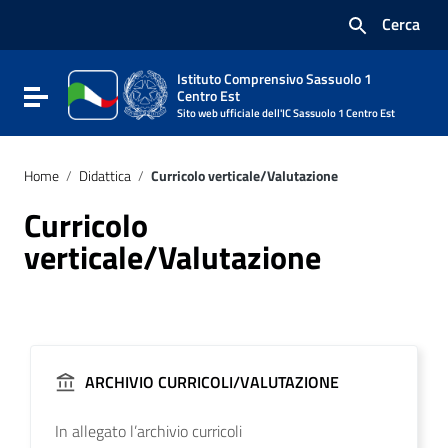
Vai ai contenuti
Cerca
Vai al menu di navigazione
Vai al footer
Istituto Comprensivo Sassuolo 1
Attiva / disattiva la navigazione
Centro Est
Sito web ufficiale dell'IC Sassuolo 1 Centro Est
Home
/
Didattica
/
Curricolo verticale/Valutazione
Curricolo
verticale/Valutazione
ARCHIVIO CURRICOLI/VALUTAZIONE
In allegato l’archivio curricoli