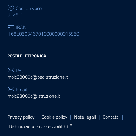
Cod. Univoco
UFZ6ID
IBAN
IT68E0503467010000000015950
POSTA ELETTRONICA
PEC
moic83000c@pec.istruzione.it
Email
moic83000c@istruzione.it
Sezione Link Utili
Privacy policy
|
Cookie policy
|
Note legali
|
Contatti
|
Dichiarazione di accessibilità