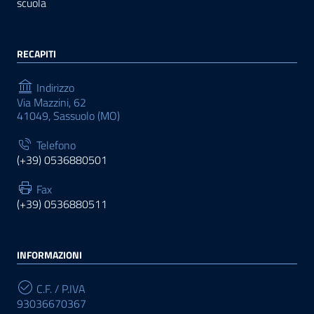
scuola
RECAPITI
Indirizzo
Via Mazzini, 62
41049, Sassuolo (MO)
Telefono
(+39) 0536880501
Fax
(+39) 0536880511
INFORMAZIONI
C.F. / P.IVA
93036670367