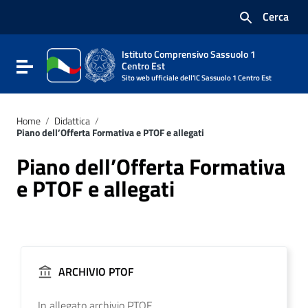
Vai ai contenuti
Cerca
Vai al menu di navigazione
Vai al footer
Istituto Comprensivo Sassuolo 1
Attiva / disattiva la navigazione
Centro Est
Sito web ufficiale dell'IC Sassuolo 1 Centro Est
Home
/
Didattica
/
Piano dell’Offerta Formativa e PTOF e allegati
Piano dell’Offerta Formativa
e PTOF e allegati
ARCHIVIO PTOF
In allegato archivio PTOF