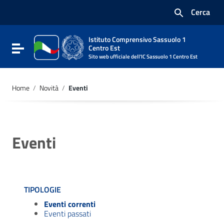
Vai ai contenuti
Cerca
Vai al menu di navigazione
Vai al footer
Istituto Comprensivo Sassuolo 1
Attiva / disattiva la navigazione
Centro Est
Sito web ufficiale dell'IC Sassuolo 1 Centro Est
Home
/
Novità
/
Eventi
Eventi
TIPOLOGIE
Eventi correnti
Eventi passati