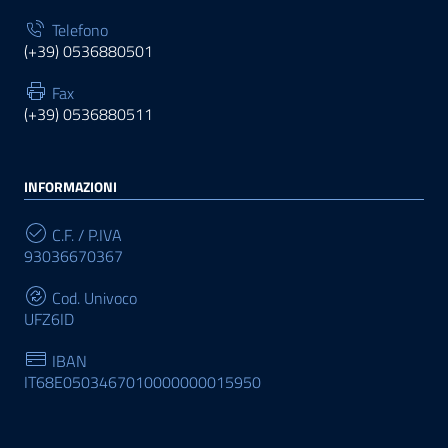
Telefono
(+39) 0536880501
Fax
(+39) 0536880511
INFORMAZIONI
C.F. / P.IVA
93036670367
Cod. Univoco
UFZ6ID
IBAN
IT68E0503467010000000015950