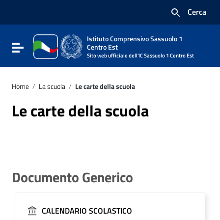
Vai ai contenuti
Cerca
Vai al menu di navigazione
Vai al footer
Istituto Comprensivo Sassuolo 1
Attiva / disattiva la navigazione
Centro Est
Sito web ufficiale dell'IC Sassuolo 1 Centro Est
Home
/
La scuola
/
Le carte della scuola
Le carte della scuola
Documento Generico
CALENDARIO SCOLASTICO