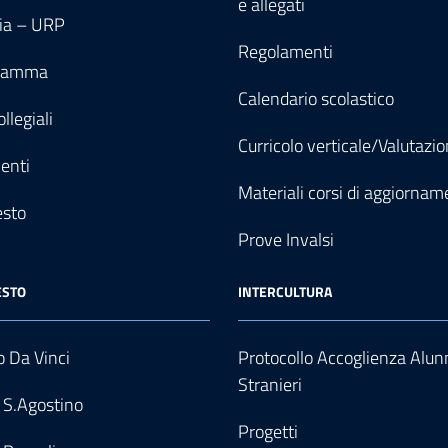
e allegati
ia – URP
Regolamenti
gramma
Calendario scolastico
llegiali
Curricolo verticale/Valutazi
enti
Materiali corsi di aggiornam
esto
Prove Invalsi
ESTO
INTERCULTURA
 Da Vinci
Protocollo Accoglienza Alun
Stranieri
 S.Agostino
Progetti