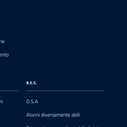
one
ento
B.E.S.
ni
D.S.A.
Alunni diversamente abili