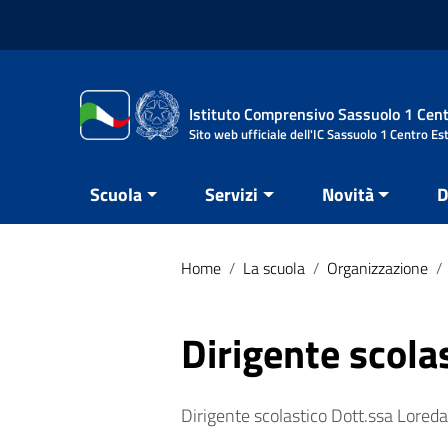
Vai ai contenuti
Vai al menu di navigazione
Vai al footer
Istituto Comprensivo Sassuolo 1 Cent
Sito web ufficiale dell'IC Sassuolo 1 Centro Es
Scuola
Servizi
Novità
D
Home
/
La scuola
/
Organizzazione
/
Dirigente scola
Dirigente scolastico Dott.ssa Loreda