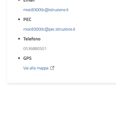
moic83000c@istruzione.it
PEC
moic83000c@pec.istruzione.it
Telefono
0536880501
GPS
Vai alla mappa