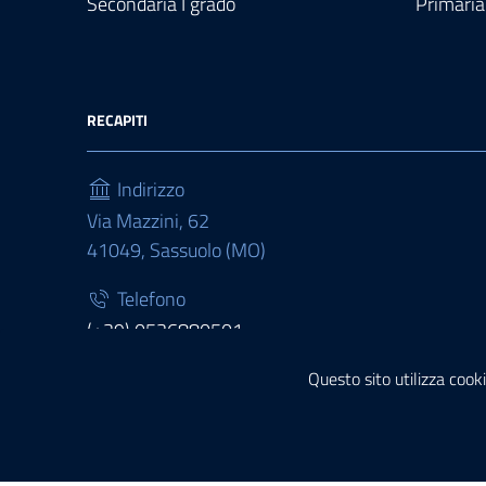
Secondaria I grado
Primaria
RECAPITI
Indirizzo
Via Mazzini, 62
41049, Sassuolo (MO)
Telefono
(+39) 0536880501
Fax
Questo sito utilizza cooki
(+39) 0536880511