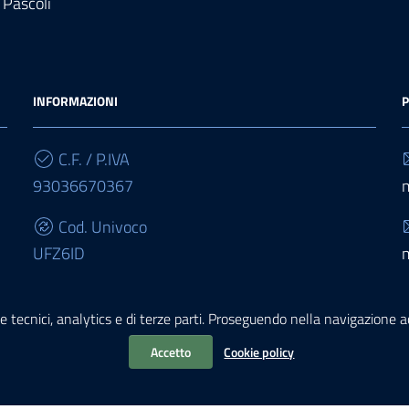
 Pascoli
INFORMAZIONI
P
C.F. / P.IVA
93036670367
Cod. Univoco
UFZ6ID
IBAN
e tecnici, analytics e di terze parti. Proseguendo nella navigazione acc
IT68E0503467010000000015950
Accetto
Cookie policy