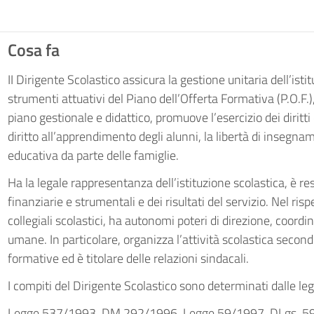
Cosa fa
II Dirigente Scolastico assicura la gestione unitaria dell’ist
strumenti attuativi del Piano dell’Offerta Formativa (P.O.F
piano gestionale e didattico, promuove l’esercizio dei diritti 
diritto all’apprendimento degli alunni, la libertà di insegnam
educativa da parte delle famiglie.
Ha la legale rappresentanza dell’istituzione scolastica, è re
finanziarie e strumentali e dei risultati del servizio. Nel ri
collegiali scolastici, ha autonomi poteri di direzione, coord
umane. In particolare, organizza l’attività scolastica secondo 
formative ed è titolare delle relazioni sindacali.
I compiti del Dirigente Scolastico sono determinati dalle leg
Legge 537/1993, DM 292/1996, Legge 59/1997, DLgs. 59/