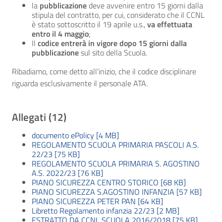
la
pubblicazione
deve avvenire entro 15 giorni dalla
stipula del contratto, per cui, considerato che il CCNL
è stato sottoscritto il 19 aprile u.s.,
va effettuata
entro il 4 maggio
;
Il
codice
entrerà in vigore dopo 15 giorni dalla
pubblicazione
sul sito della Scuola.
Ribadiamo, come detto all’inizio, che il codice disciplinare
riguarda esclusivamente il personale ATA.
Allegati (12)
documento ePolicy [4 MB]
REGOLAMENTO SCUOLA PRIMARIA PASCOLI A.S.
22/23 [75 KB]
REGOLAMENTO SCUOLA PRIMARIA S. AGOSTINO
A.S. 2022/23 [76 KB]
PIANO SICUREZZA CENTRO STORICO [68 KB]
PIANO SICUREZZA S.AGOSTINO INFANZIA [57 KB]
PIANO SICUREZZA PETER PAN [64 KB]
Libretto Regolamento infanzia 22/23 [2 MB]
ESTRATTO DA CCNL SCUOLA 2016/2018 [75 KB]