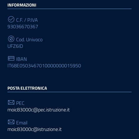
INFORMAZIONI
C.F. / P.IVA
93036670367
Cod. Univoco
UFZ6ID
IBAN
IT68E0503467010000000015950
POSTA ELETTRONICA
PEC
moic83000c@pec.istruzione.it
Email
moic83000c@istruzione.it