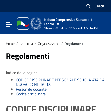
Vai ai contenuti
Cerca
Vai al menu di navigazione
Vai al footer
Istituto Comprensivo Sassuolo 1
Attiva / disattiva la navigazione
Centro Est
Sito web ufficiale dell'IC Sassuolo 1 Centro Est
Home
/
La scuola
/
Organizzazione
/
Regolamenti
Regolamenti
Indice della pagina
CODICE DISCIPLINARE PERSONALE SCUOLA ATA DA
NUOVO CCNL 16-18
Personale docente
Codice disciplinare
CODICE DISCIPLINARE