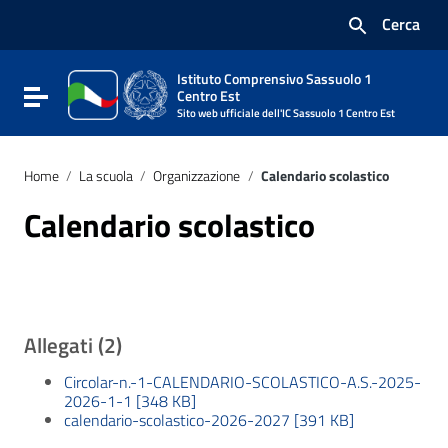
Vai ai contenuti
Cerca
Vai al menu di navigazione
Vai al footer
Istituto Comprensivo Sassuolo 1
Attiva / disattiva la navigazione
Centro Est
Sito web ufficiale dell'IC Sassuolo 1 Centro Est
Home
/
La scuola
/
Organizzazione
/
Calendario scolastico
Calendario scolastico
Allegati (2)
Circolar-n.-1-CALENDARIO-SCOLASTICO-A.S.-2025-
2026-1-1 [348 KB]
calendario-scolastico-2026-2027 [391 KB]