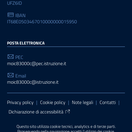
UFZ6ID
IBAN
IT68E0503467010000000015950
POSTA ELETTRONICA
PEC
moic83000c@pec.istruzione.it
Email
moic83000c@istruzione.it
Sezione Link Utili
Privacy policy
|
Cookie policy
|
Note legali
|
Contatti
|
Dichiarazione di accessibilità
Tema grafico
ItaliaWP2
| Basato sul
Prototipo per siti
Questo sito utilizza cookie tecnici, analytics e di terze parti.
PA di AgID
| Realizzato con
WordPress
da
Proseguendo nella navigazione accetti l’utilizzo dei cookie.