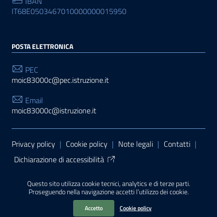
IBAN
IT68E0503467010000000015950
POSTA ELETTRONICA
PEC
moic83000c@pec.istruzione.it
Email
moic83000c@istruzione.it
Sezione Link Utili
Privacy policy
|
Cookie policy
|
Note legali
|
Contatti
|
Dichiarazione di accessibilità
Tema grafico
ItaliaWP2
| Basato sul
Prototipo per siti
Questo sito utilizza cookie tecnici, analytics e di terze parti.
PA di AgID
| Realizzato con
WordPress
da
Proseguendo nella navigazione accetti l’utilizzo dei cookie.
Mediasoft
s
Accetto
Cookie policy