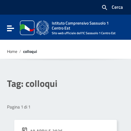
Vai ai contenuti
Cerca
Vai al menu di navigazione
Vai al footer
Istituto Comprensivo Sassuolo 1
Attiva / disattiva la navigazione
Centro Est
Sito web ufficiale dell'IC Sassuolo 1 Centro Est
Home
/
colloqui
Tag:
colloqui
Pagina 1 di 1
10 APRILE 2026