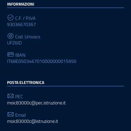
INFORMAZIONI
C.F. / P.IVA
93036670367
Cod. Univoco
UFZ6ID
IBAN
IT68E0503467010000000015950
POSTA ELETTRONICA
PEC
moic83000c@pec.istruzione.it
Email
moic83000c@istruzione.it