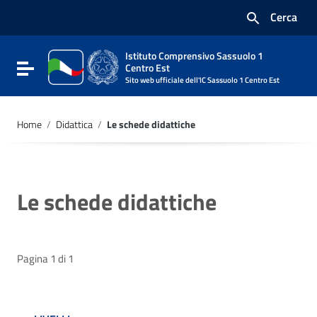
Vai ai contenuti
Cerca
Vai al menu di navigazione
Vai al footer
Istituto Comprensivo Sassuolo 1
Attiva / disattiva la navigazione
Centro Est
Sito web ufficiale dell'IC Sassuolo 1 Centro Est
Home
/
Didattica
/
Le schede didattiche
Le schede didattiche
Pagina 1 di 1