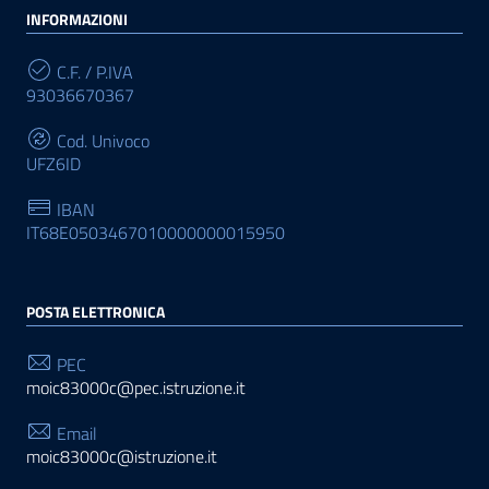
INFORMAZIONI
C.F. / P.IVA
93036670367
Cod. Univoco
UFZ6ID
IBAN
IT68E0503467010000000015950
POSTA ELETTRONICA
PEC
moic83000c@pec.istruzione.it
Email
moic83000c@istruzione.it