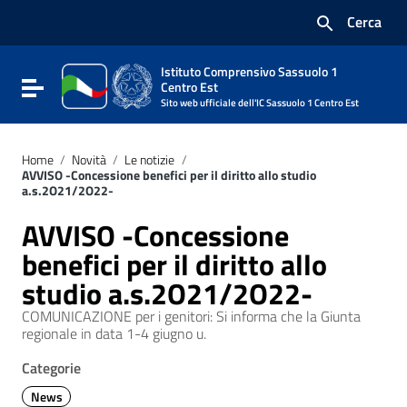
Vai ai contenuti
Cerca
Vai al menu di navigazione
Vai al footer
Istituto Comprensivo Sassuolo 1
Attiva / disattiva la navigazione
Centro Est
Sito web ufficiale dell'IC Sassuolo 1 Centro Est
Home
/
Novità
/
Le notizie
/
AVVISO -Concessione benefici per il diritto allo studio
a.s.2O21/2O22-
AVVISO -Concessione
benefici per il diritto allo
studio a.s.2O21/2O22-
COMUNICAZIONE per i genitori: Si informa che la Giunta
regionale in data 1-4 giugno u.
Categorie
News