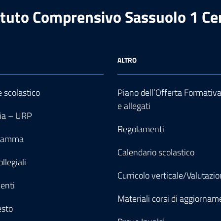
ituto Comprensivo Sassuolo 1 Ce
ALTRO
e scolastico
Piano dell’Offerta Formativ
e allegati
ia – URP
Regolamenti
gramma
Calendario scolastico
llegiali
Curricolo verticale/Valutazi
enti
Materiali corsi di aggiornam
esto