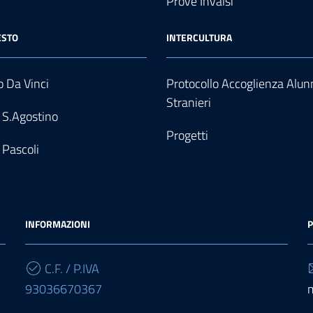
Prove Invalsi
ESTO
INTERCULTURA
 Da Vinci
Protocollo Accoglienza Alun
Stranieri
 S.Agostino
Progetti
 Pascoli
INFORMAZIONI
P
C.F. / P.IVA
93036670367