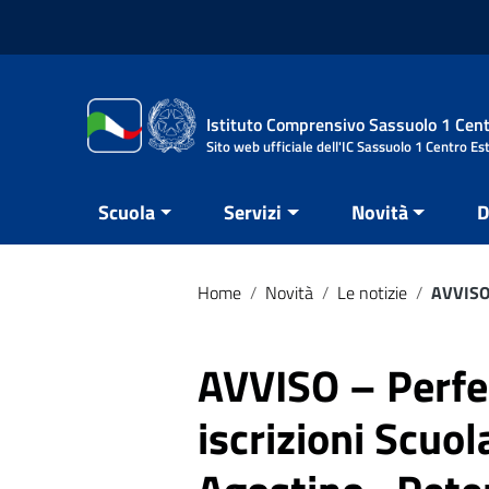
Vai ai contenuti
Vai al menu di navigazione
Vai al footer
Istituto Comprensivo Sassuolo 1 Cent
Sito web ufficiale dell'IC Sassuolo 1 Centro Es
Scuola
Servizi
Novità
D
Home
/
Novità
/
Le notizie
/
AVVISO 
AVVISO – Perf
iscrizioni Scuol