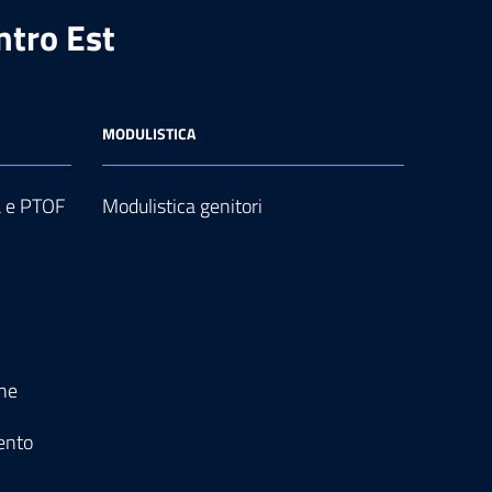
ntro Est
MODULISTICA
a e PTOF
Modulistica genitori
one
ento