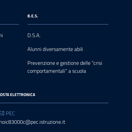
B.E.S.
ni
D.S.A.
Alunni diversamente abili
Prevenzione e gestione delle “crisi
comportamentali” a scuola
OSTA ELETTRONICA
PEC
moic83000c@pec.istruzione.it