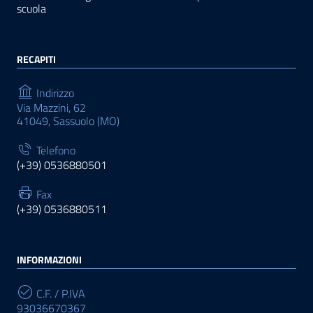
scuola
RECAPITI
Indirizzo
Via Mazzini, 62
41049, Sassuolo (MO)
Telefono
(+39) 0536880501
Fax
(+39) 0536880511
INFORMAZIONI
C.F. / P.IVA
93036670367