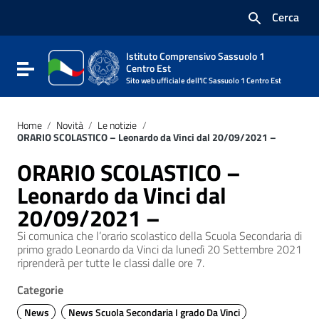
Vai ai contenuti
Cerca
Vai al menu di navigazione
Vai al footer
Istituto Comprensivo Sassuolo 1
Attiva / disattiva la navigazione
Centro Est
Sito web ufficiale dell'IC Sassuolo 1 Centro Est
Home
/
Novità
/
Le notizie
/
ORARIO SCOLASTICO – Leonardo da Vinci dal 20/09/2021 –
ORARIO SCOLASTICO –
Leonardo da Vinci dal
20/09/2021 –
Si comunica che l’orario scolastico della Scuola Secondaria di
primo grado Leonardo da Vinci da lunedì 20 Settembre 2021
riprenderà per tutte le classi dalle ore 7.
Categorie
News
News Scuola Secondaria I grado Da Vinci