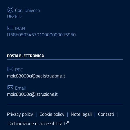
Cod. Univoco
UFZ6ID
IBAN
IT68E0503467010000000015950
POSTA ELETTRONICA
PEC
moic83000c@pec.istruzione.it
Email
moic83000c@istruzione.it
Sezione Link Utili
Privacy policy
|
Cookie policy
|
Note legali
|
Contatti
|
Dichiarazione di accessibilità