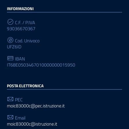
INFORMAZIONI
C.F. / P.IVA
93036670367
Cod. Univoco
UFZ6ID
IBAN
IT68E0503467010000000015950
POSTA ELETTRONICA
PEC
moic83000c@pec.istruzione.it
Email
moic83000c@istruzione.it