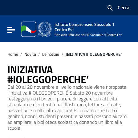
Vai ai contenuti
Cerca
Vai al menu di navigazione
Vai al footer
Istituto Comprensivo Sassuolo 1
Attiva / disattiva la navigazione
Centro Est
Sito web ufficiale dell'IC Sassuolo 1 Centro Est
Home
/
Novità
/
Le notizie
/
INIZIATIVA #IOLEGGOPERCHE’
INIZIATIVA
#IOLEGGOPERCHE’
Dal 20 al 28 novembre a livello nazionale viene riproposta
l’iniziativa #IOLEGGOPERCHÈ Sabato 20 novembre
festeggeremo i libri ed il piacere di leggere con attività
stimolanti e divertenti quali flash-mob, letture animate,
passa-libri e molto altro ancora! Ricordiamo che tutti i
genitori, nonni, studenti presenti e passati possono aiutarci
ad ampliare la biblioteca scolastica donando un libro alla
scuola.