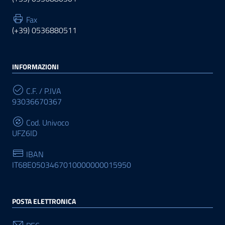
Fax
(+39) 0536880511
INFORMAZIONI
C.F. / P.IVA
93036670367
Cod. Univoco
UFZ6ID
IBAN
IT68E0503467010000000015950
POSTA ELETTRONICA