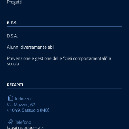
Progetti
B.E.S.
D.S.A.
Alunni diversamente abili
Prevenzione e gestione delle “crisi comportamentali” a
scuola
RECAPITI
Indirizzo
Via Mazzini, 62
41049, Sassuolo (MO)
Telefono
(+39) 0536880501