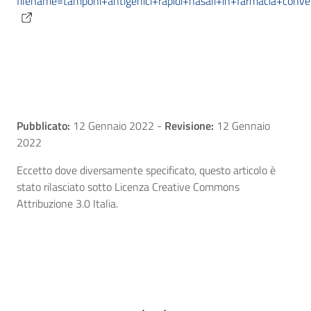
filename=tamponi+antigenici+rapidi+nasali+in+farmacia+conv
Pubblicato:
12 Gennaio 2022
-
Revisione:
12 Gennaio
2022
Eccetto dove diversamente specificato, questo articolo è
stato rilasciato sotto Licenza Creative Commons
Attribuzione 3.0 Italia.