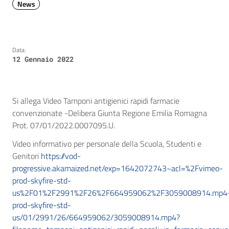
News
Data:
12 Gennaio 2022
Si allega Video Tamponi antigienici rapidi farmacie
convenzionate -Delibera Giunta Regione Emilia Romagna
Prot. 07/01/2022.0007095.U.
Video informativo per personale della Scuola, Studenti e
Genitori
https://vod-
progressive.akamaized.net/exp=1642072743~acl=%2Fvimeo-
prod-skyfire-std-
us%2F01%2F2991%2F26%2F664959062%2F3059008914.mp4~
prod-skyfire-std-
us/01/2991/26/664959062/3059008914.mp4?