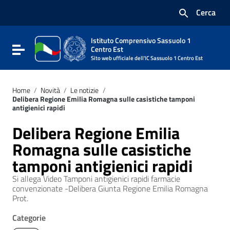
Vai ai contenuti
Cerca
Vai al menu di navigazione
Vai al footer
Istituto Comprensivo Sassuolo 1
Attiva / disattiva la navigazione
Centro Est
Sito web ufficiale dell'IC Sassuolo 1 Centro Est
Home
/
Novità
/
Le notizie
/
Delibera Regione Emilia Romagna sulle casistiche tamponi
antigienici rapidi
Delibera Regione Emilia
Romagna sulle casistiche
tamponi antigienici rapidi
Si allega Video Tamponi antigienici rapidi farmacie
convenzionate -Delibera Giunta Regione Emilia Romagna
Prot.
Categorie