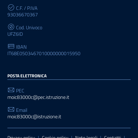
C.F. / P.IVA
93036670367
Cod. Univoco
UFZ6ID
IBAN
IT68E0503467010000000015950
POSTA ELETTRONICA
PEC
moic83000c@pec.istruzione.it
Email
moic83000c@istruzione.it
Sezione Link Utili
Privacy policy
|
Cookie policy
|
Note legali
|
Contatti
|