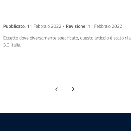
Pubblicato:
11 Febbraio 2022
-
Revisione:
11 Febbraio 2022
Eccetto dove diversamente specificato, questo articolo è stato ri
3.0 Italia.
Pagina precedente
Pagina successiva