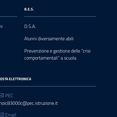
B.E.S.
ni
D.S.A.
Alunni diversamente abili
Prevenzione e gestione delle “crisi
comportamentali” a scuola
OSTA ELETTRONICA
PEC
moic83000c@pec.istruzione.it
Email