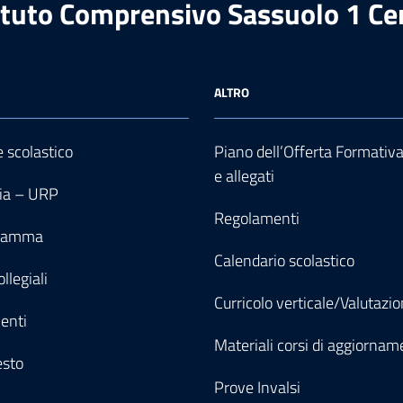
ituto Comprensivo Sassuolo 1 Ce
ALTRO
e scolastico
Piano dell’Offerta Formativ
e allegati
ia – URP
Regolamenti
gramma
Calendario scolastico
llegiali
Curricolo verticale/Valutazi
enti
Materiali corsi di aggiornam
esto
Prove Invalsi