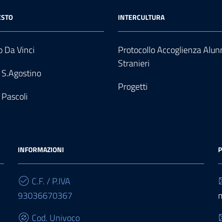
ESTO
INTERCULTURA
 Da Vinci
Protocollo Accoglienza Alun
Stranieri
 S.Agostino
Progetti
 Pascoli
INFORMAZIONI
P
C.F. / P.IVA
93036670367
Cod. Univoco