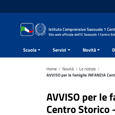
Vai ai contenuti
Vai al menu di navigazione
Vai al footer
Istituto Comprensivo Sassuolo 1 Cent
Sito web ufficiale dell'IC Sassuolo 1 Centro Es
Scuola
Servizi
Novità
D
Home
/
Novità
/
Le notizie
/
AVVISO per le famiglie INFANZIA Centr
AVVISO per le 
Centro Storico 