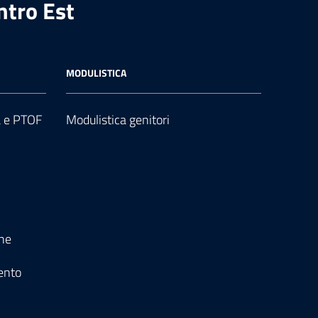
ntro Est
MODULISTICA
a e PTOF
Modulistica genitori
one
ento