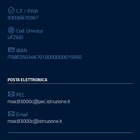
C.F. / P.IVA
93036670367
Cod. Univoco
UFZ6ID
IBAN
IT68E0503467010000000015950
POSTA ELETTRONICA
PEC
moic83000c@pec.istruzione.it
Email
moic83000c@istruzione.it