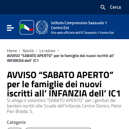
Vai ai contenuti
Cerca
Vai al menu di navigazione
Vai al footer
Istituto Comprensivo Sassuolo 1
Attiva / disattiva la navigazione
Centro Est
Sito web ufficiale dell'IC Sassuolo 1 Centro Est
Home
/
Novità
/
Le notizie
/
AVVISO “SABATO APERTO” per le famiglie dei nuovi iscritti all’
INFANZIA dell’ IC1
AVVISO “SABATO APERTO”
per le famiglie dei nuovi
iscritti all’ INFANZIA dell’ IC1
Si allega il volantino “SABATO APERTO” per i genitori dei
bambini iscritti alle Scuole dell’Infanzia Centro Storico, Peter
Pan Braida, S.
Categorie