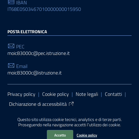
IBAN
IT68E0503467010000000015950
POSTA ELETTRONICA
PEC
moic83000c@pec.istruzione.it
Email
moic83000c@istruzione.it
Sezione Link Utili
Privacy policy
|
Cookie policy
|
Note legali
|
Contatti
|
Dichiarazione di accessibilità
Tema grafico
ItaliaWP2
| Basato sul
Prototipo per siti
Questo sito utilizza cookie tecnici, analytics e di terze parti.
PA di AgID
| Realizzato con
WordPress
da
Proseguendo nella navigazione accetti l’utilizzo dei cookie.
Mediasoft
s
Accetto
Cookie policy