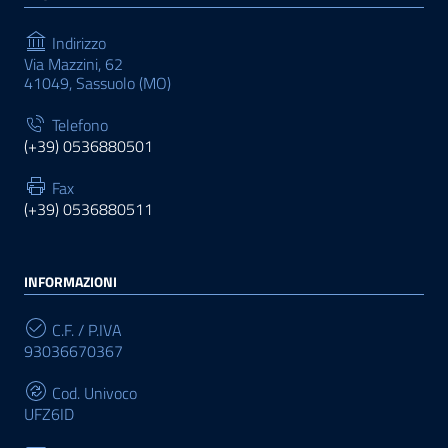
Indirizzo
Via Mazzini, 62
41049, Sassuolo (MO)
Telefono
(+39) 0536880501
Fax
(+39) 0536880511
INFORMAZIONI
C.F. / P.IVA
93036670367
Cod. Univoco
UFZ6ID