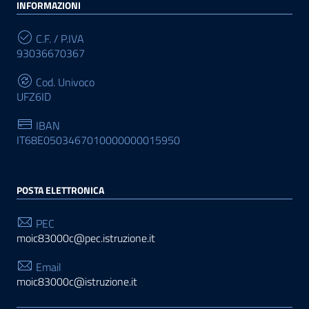
INFORMAZIONI
C.F. / P.IVA
93036670367
Cod. Univoco
UFZ6ID
IBAN
IT68E0503467010000000015950
POSTA ELETTRONICA
PEC
moic83000c@pec.istruzione.it
Email
moic83000c@istruzione.it