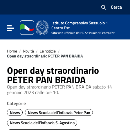
Vai ai contenuti
Cerca
Vai al menu di navigazione
Vai al footer
Istituto Comprensivo Sassuolo 1
Attiva / disattiva la navigazione
Centro Est
Sito web ufficiale dell'IC Sassuolo 1 Centro Est
Home
/
Novità
/
Le notizie
/
Open day straordinario PETER PAN BRAIDA
Open day straordinario
PETER PAN BRAIDA
Open day straordinario PETER PAN BRAIDA sabato 14
gennaio 2023 dalle ore 10.
Categorie
News
News Scuola dell'infanzia Peter Pan
News Scuola dell'infanzia S. Agostino