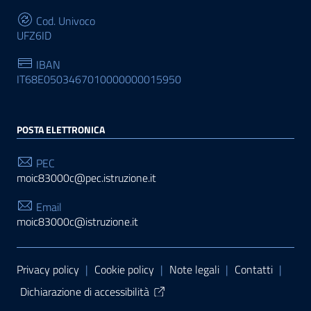
Cod. Univoco
UFZ6ID
IBAN
IT68E0503467010000000015950
POSTA ELETTRONICA
PEC
moic83000c@pec.istruzione.it
Email
moic83000c@istruzione.it
Sezione Link Utili
Privacy policy
|
Cookie policy
|
Note legali
|
Contatti
|
Dichiarazione di accessibilità