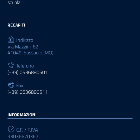
scuola
RECAPITI
Indirizzo
Via Mazzini, 62
41049, Sassuolo (MO)
Telefono
(+39) 0536880501
Fax
(+39) 0536880511
INFORMAZIONI
C.F. / P.IVA
93036670367