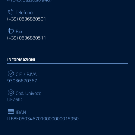
Telefono
(+39) 0536880501
Fax
(+39) 0536880511
INFORMAZIONI
C.F. / P.IVA
93036670367
Cod. Univoco
UFZ6ID
IBAN
IT68E0503467010000000015950