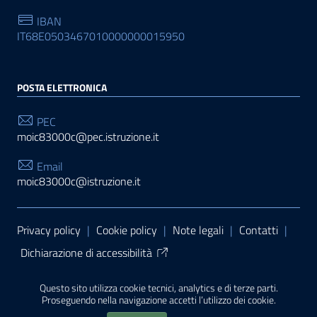
IBAN
IT68E0503467010000000015950
POSTA ELETTRONICA
PEC
moic83000c@pec.istruzione.it
Email
moic83000c@istruzione.it
Sezione Link Utili
Privacy policy
|
Cookie policy
|
Note legali
|
Contatti
|
Dichiarazione di accessibilità
Tema grafico
ItaliaWP2
| Basato sul
Prototipo per siti
Questo sito utilizza cookie tecnici, analytics e di terze parti.
PA di AgID
| Realizzato con
WordPress
da
Proseguendo nella navigazione accetti l’utilizzo dei cookie.