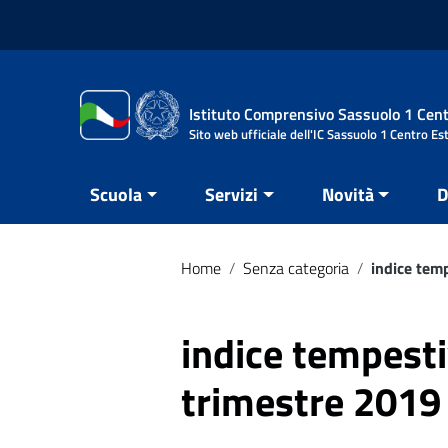
Vai ai contenuti
Vai al menu di navigazione
Vai al footer
Istituto Comprensivo Sassuolo 1 Cent
Sito web ufficiale dell'IC Sassuolo 1 Centro Es
Scuola
Servizi
Novità
D
Home
/
Senza categoria
/
indice tem
indice tempest
trimestre 2019