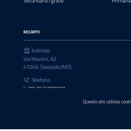
Secondaria I grado
Primaria
RECAPITI
Indirizzo
Via Mazzini, 62
41049, Sassuolo (MO)
Telefono
(+39) 0536880501
Fax
Questo sito utilizza cooki
(+39) 0536880511