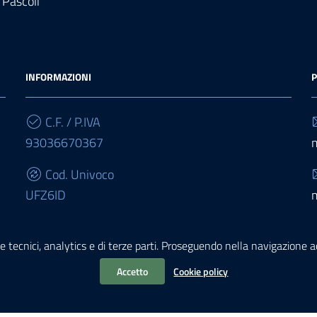
 Pascoli
INFORMAZIONI
P
C.F. / P.IVA
93036670367
Cod. Univoco
UFZ6ID
IBAN
e tecnici, analytics e di terze parti. Proseguendo nella navigazione acc
IT68E0503467010000000015950
Accetto
Cookie policy