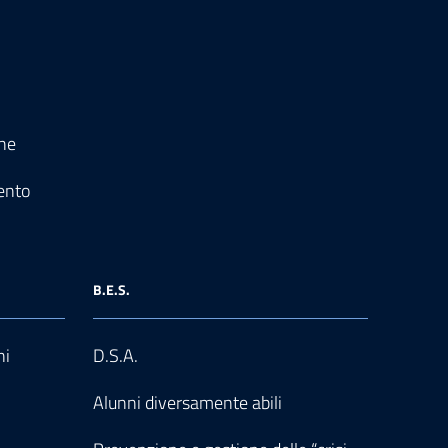
one
ento
B.E.S.
ni
D.S.A.
Alunni diversamente abili