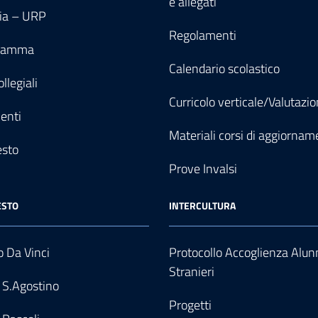
e allegati
ia – URP
Regolamenti
gramma
Calendario scolastico
llegiali
Curricolo verticale/Valutazi
enti
Materiali corsi di aggiornam
esto
Prove Invalsi
ESTO
INTERCULTURA
 Da Vinci
Protocollo Accoglienza Alun
Stranieri
 S.Agostino
Progetti