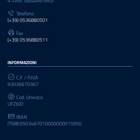
41049, Sassuolo (MO)
Telefono
(+39) 0536880501
Fax
(+39) 0536880511
INFORMAZIONI
C.F. / P.IVA
93036670367
Cod. Univoco
UFZ6ID
IBAN
IT68E0503467010000000015950