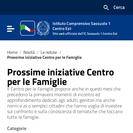
Vai ai contenuti
Cerca
Vai al menu di navigazione
Vai al footer
Istituto Comprensivo Sassuolo 1
Attiva / disattiva la navigazione
Centro Est
Sito web ufficiale dell'IC Sassuolo 1 Centro Est
Home
/
Novità
/
Le notizie
/
Prossime iniziative Centro per le Famiglie
Prossime iniziative Centro
per le Famiglie
Il Centro per le Famiglie propone anche in questi mesi che
precedono la primavera momenti di incontro ed
approfondimento dedicati agli adulti, genitori ma anche
nonni e zii o semplici cittadini che hanno voglia di investire
sul confronto e sulla conoscenza di tematiche che toccano
tutte le famiglie.
Categorie