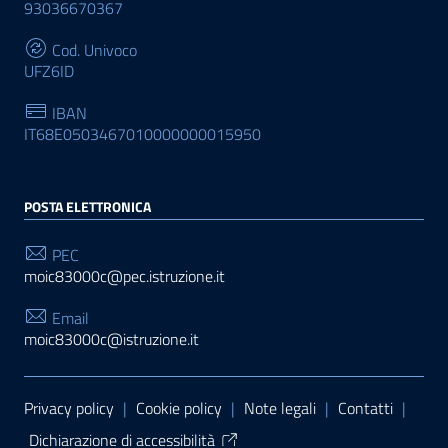
93036670367
Cod. Univoco
UFZ6ID
IBAN
IT68E0503467010000000015950
POSTA ELETTRONICA
PEC
moic83000c@pec.istruzione.it
Email
moic83000c@istruzione.it
Sezione Link Utili
Privacy policy
|
Cookie policy
|
Note legali
|
Contatti
|
Dichiarazione di accessibilità