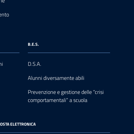
one
ento
B.E.S.
ni
D.S.A.
Alunni diversamente abili
Prevenzione e gestione delle “crisi
comportamentali” a scuola
OSTA ELETTRONICA