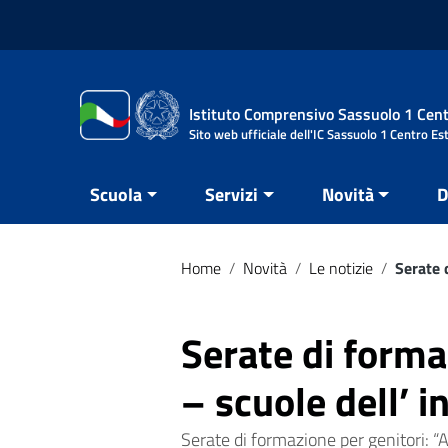
Vai ai contenuti
Vai al menu di navigazione
Vai al footer
Istituto Comprensivo Sassuolo 1 Cent
Sito web ufficiale dell'IC Sassuolo 1 Centro Es
Scuola
Servizi
Novità
D
Home
/
Novità
/
Le notizie
/
Serate 
Serate di forma
– scuole dell’ i
Serate di formazione per genitor