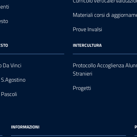
Curricolo verticale/Valutazi
enti
Materiali corsi di aggiornam
esto
Prove Invalsi
ESTO
INTERCULTURA
 Da Vinci
Protocollo Accoglienza Alun
Stranieri
 S.Agostino
Progetti
 Pascoli
INFORMAZIONI
P