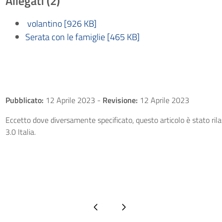
Allegati (2)
volantino [926 KB]
Serata con le famiglie [465 KB]
Pubblicato:
12 Aprile 2023
-
Revisione:
12 Aprile 2023
Eccetto dove diversamente specificato, questo articolo è stato ri
3.0 Italia.
Pagina precedente
Pagina successiva