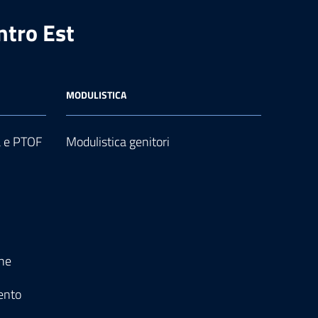
ntro Est
MODULISTICA
a e PTOF
Modulistica genitori
one
ento