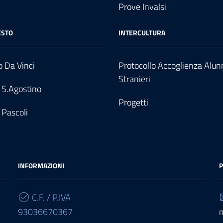
Prove Invalsi
ESTO
INTERCULTURA
 Da Vinci
Protocollo Accoglienza Alun
Stranieri
 S.Agostino
Progetti
 Pascoli
INFORMAZIONI
P
C.F. / P.IVA
93036670367