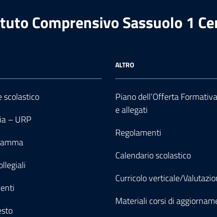
ituto Comprensivo Sassuolo 1 Ce
ALTRO
e scolastico
Piano dell’Offerta Formativ
e allegati
ia – URP
Regolamenti
gramma
Calendario scolastico
llegiali
Curricolo verticale/Valutazi
enti
Materiali corsi di aggiornam
esto