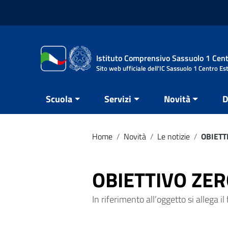
Vai ai contenuti
Vai al menu di navigazione
Vai al footer
Istituto Comprensivo Sassuolo 1 Cent
Sito web ufficiale dell'IC Sassuolo 1 Centro Es
Scuola
Servizi
Novità
D
Home
/
Novità
/
Le notizie
/
OBIETT
OBIETTIVO ZER
In riferimento all’oggetto si allega il f