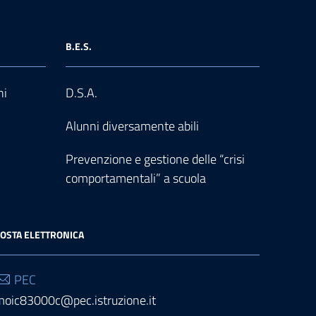
B.E.S.
ni
D.S.A.
Alunni diversamente abili
Prevenzione e gestione delle “crisi
comportamentali” a scuola
OSTA ELETTRONICA
PEC
moic83000c@pec.istruzione.it