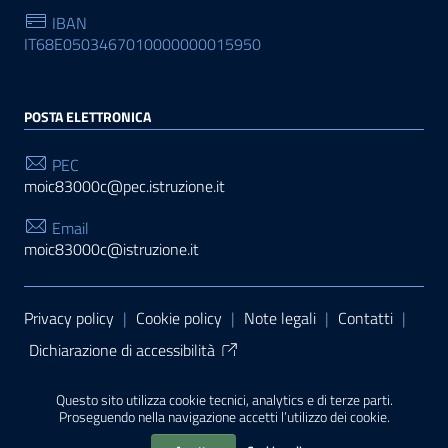
IBAN
IT68E0503467010000000015950
POSTA ELETTRONICA
PEC
moic83000c@pec.istruzione.it
Email
moic83000c@istruzione.it
Sezione Link Utili
Privacy policy
|
Cookie policy
|
Note legali
|
Contatti
|
Dichiarazione di accessibilità
Tema grafico
ItaliaWP2
| Basato sul
Prototipo per siti
Questo sito utilizza cookie tecnici, analytics e di terze parti.
PA di AgID
| Realizzato con
WordPress
da
Proseguendo nella navigazione accetti l’utilizzo dei cookie.
Mediasoft
s