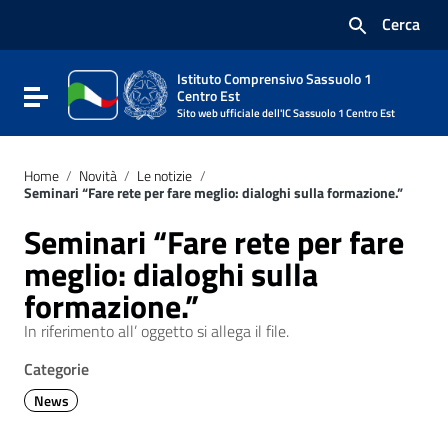
Vai ai contenuti
Cerca
Vai al menu di navigazione
Vai al footer
Istituto Comprensivo Sassuolo 1
Attiva / disattiva la navigazione
Centro Est
Sito web ufficiale dell'IC Sassuolo 1 Centro Est
Home
/
Novità
/
Le notizie
/
Seminari “Fare rete per fare meglio: dialoghi sulla formazione.”
Seminari “Fare rete per fare
meglio: dialoghi sulla
formazione.”
In riferimento all’ oggetto si allega il file.
Categorie
News