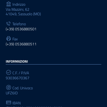
Indirizzo
Via Mazzini, 62
41049, Sassuolo (MO)
Telefono
(+39) 0536880501
Fax
(+39) 0536880511
INFORMAZIONI
C.F. / P.IVA
93036670367
Cod. Univoco
UFZ6ID
IBAN