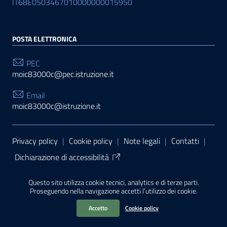
IT68E0503467010000000015950
POSTA ELETTRONICA
PEC
moic83000c@pec.istruzione.it
Email
moic83000c@istruzione.it
Sezione Link Utili
Privacy policy
|
Cookie policy
|
Note legali
|
Contatti
|
Dichiarazione di accessibilità
Tema grafico
ItaliaWP2
| Basato sul
Prototipo per siti
Questo sito utilizza cookie tecnici, analytics e di terze parti.
PA di AgID
| Realizzato con
WordPress
da
Proseguendo nella navigazione accetti l’utilizzo dei cookie.
Mediasoft
s
Accetto
Cookie policy