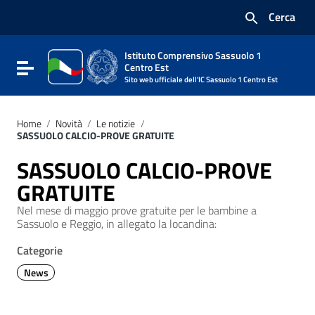
Vai ai contenuti
Cerca
Vai al menu di navigazione
Vai al footer
Istituto Comprensivo Sassuolo 1
Attiva / disattiva la navigazione
Centro Est
Sito web ufficiale dell'IC Sassuolo 1 Centro Est
Home
/
Novità
/
Le notizie
/
SASSUOLO CALCIO-PROVE GRATUITE
SASSUOLO CALCIO-PROVE
GRATUITE
Nel mese di maggio prove gratuite per le bambine a
Sassuolo e Reggio, in allegato la locandina:
Categorie
News