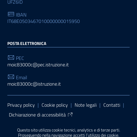
UFZ6ID
IBAN
IT68E0503467010000000015950
POSTA ELETTRONICA
PEC
moic83000c@pec.istruzione.it
Email
moic83000c@istruzione.it
Sezione Link Utili
Privacy policy
|
Cookie policy
|
Note legali
|
Contatti
|
Dichiarazione di accessibilità
Tema grafico
ItaliaWP2
| Basato sul
Prototipo per siti
Questo sito utilizza cookie tecnici, analytics e di terze parti.
PA di AgID
| Realizzato con
WordPress
da
Proseguendo nella navigazione accetti l’utilizzo dei cookie.