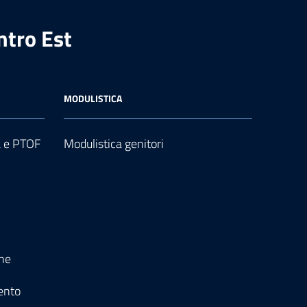
ntro Est
MODULISTICA
a e PTOF
Modulistica genitori
one
ento