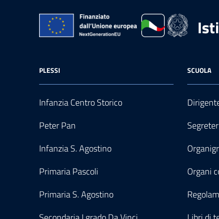
Ist
PLESSI
SCUOLA
Infanzia Centro Storico
Dirigent
Peter Pan
Segreter
Infanzia S. Agostino
Organi
Primaria Pascoli
Organi co
Primaria S. Agostino
Regolam
Secondaria I grado Da Vinci
Libri di t