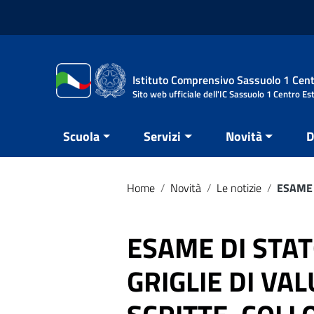
Vai ai contenuti
Vai al menu di navigazione
Vai al footer
Istituto Comprensivo Sassuolo 1 Cent
Sito web ufficiale dell'IC Sassuolo 1 Centro Es
Scuola
Servizi
Novità
D
Home
/
Novità
/
Le notizie
/
ESAME 
ESAME DI STAT
GRIGLIE DI VA