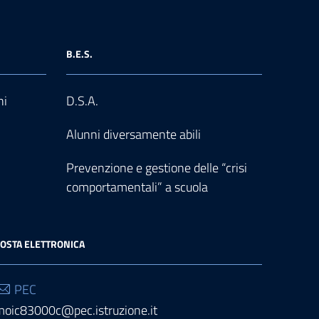
B.E.S.
ni
D.S.A.
Alunni diversamente abili
Prevenzione e gestione delle “crisi
comportamentali” a scuola
OSTA ELETTRONICA
PEC
moic83000c@pec.istruzione.it