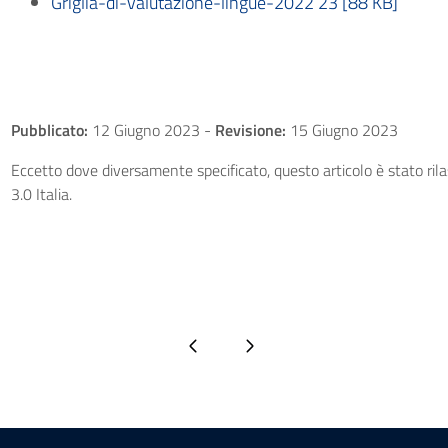
Griglia-di-valutazione-lingue-2022 23 [88 KB]
Pubblicato:
12 Giugno 2023
-
Revisione:
15 Giugno 2023
Eccetto dove diversamente specificato, questo articolo è stato ri
3.0 Italia.
Pagina precedente
Pagina successiva