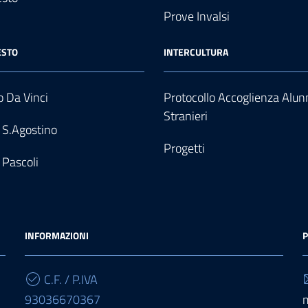
Prove Invalsi
ESTO
INTERCULTURA
 Da Vinci
Protocollo Accoglienza Alun
Stranieri
 S.Agostino
Progetti
 Pascoli
INFORMAZIONI
P
C.F. / P.IVA
93036670367