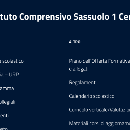
ituto Comprensivo Sassuolo 1 Ce
ALTRO
e scolastico
Piano dell’Offerta Formativ
e allegati
ia – URP
Regolamenti
gramma
Calendario scolastico
llegiali
Curricolo verticale/Valutazi
enti
Materiali corsi di aggiornam
esto