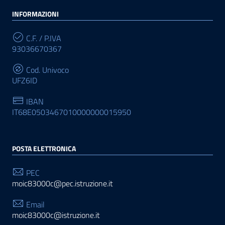
INFORMAZIONI
C.F. / P.IVA
93036670367
Cod. Univoco
UFZ6ID
IBAN
IT68E0503467010000000015950
POSTA ELETTRONICA
PEC
moic83000c@pec.istruzione.it
Email
moic83000c@istruzione.it