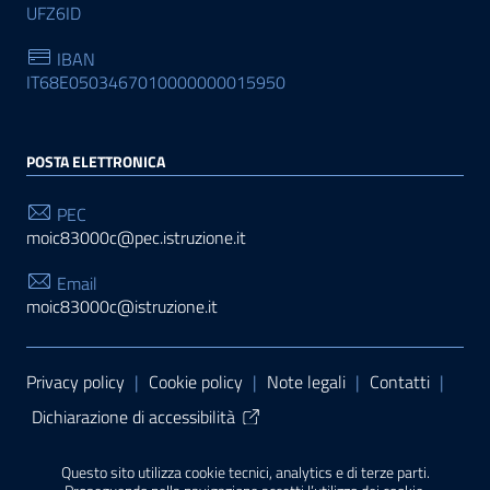
UFZ6ID
IBAN
IT68E0503467010000000015950
POSTA ELETTRONICA
PEC
moic83000c@pec.istruzione.it
Email
moic83000c@istruzione.it
Sezione Link Utili
Privacy policy
|
Cookie policy
|
Note legali
|
Contatti
|
Dichiarazione di accessibilità
Tema grafico
ItaliaWP2
| Basato sul
Prototipo per siti
Questo sito utilizza cookie tecnici, analytics e di terze parti.
PA di AgID
| Realizzato con
WordPress
da