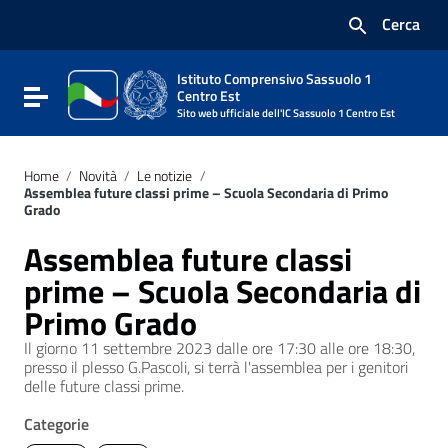
Vai ai contenuti
Cerca
Vai al menu di navigazione
Vai al footer
Istituto Comprensivo Sassuolo 1
Attiva / disattiva la navigazione
Centro Est
Sito web ufficiale dell'IC Sassuolo 1 Centro Est
Home
/
Novità
/
Le notizie
/
Assemblea future classi prime – Scuola Secondaria di Primo
Grado
Assemblea future classi
prime – Scuola Secondaria di
Primo Grado
Il giorno 11 settembre 2023 dalle ore 17:30 alle ore 18:30,
presso il plesso G.Pascoli, si terrà l'assemblea per i genitori
delle future classi prime.
Categorie