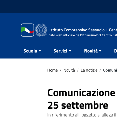
Vai ai contenuti
Vai al menu di navigazione
Vai al footer
Istituto Comprensivo Sassuolo 1 Cent
Sito web ufficiale dell'IC Sassuolo 1 Centro Es
Scuola
Servizi
Novità
D
Home
/
Novità
/
Le notizie
/
Comunic
Comunicazione 
25 settembre
In riferimento all’ oggetto si allega il 