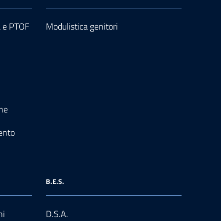
a e PTOF
Modulistica genitori
one
ento
B.E.S.
ni
D.S.A.