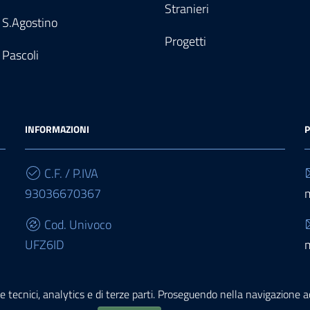
Stranieri
 S.Agostino
Progetti
 Pascoli
INFORMAZIONI
P
C.F. / P.IVA
93036670367
Cod. Univoco
UFZ6ID
IBAN
e tecnici, analytics e di terze parti. Proseguendo nella navigazione acc
IT68E0503467010000000015950