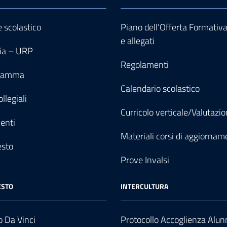
e scolastico
Piano dell’Offerta Formativ
e allegati
ia – URP
Regolamenti
gramma
Calendario scolastico
llegiali
Curricolo verticale/Valutazi
enti
Materiali corsi di aggiornam
esto
Prove Invalsi
ESTO
INTERCULTURA
 Da Vinci
Protocollo Accoglienza Alun