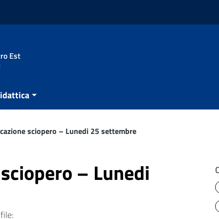
ro Est
t
idattica
azione sciopero – Lunedi 25 settembre
sciopero – Lunedi
file: