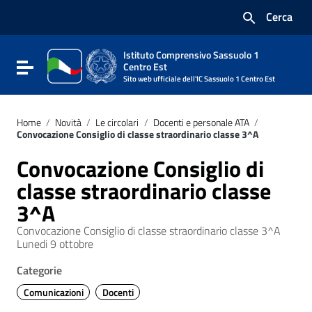
Vai ai contenuti
Cerca
Vai al menu di navigazione
Vai al footer
Istituto Comprensivo Sassuolo 1
Attiva / disattiva la navigazione
Centro Est
Sito web ufficiale dell'IC Sassuolo 1 Centro Est
Home
/
Novità
/
Le circolari
/
Docenti e personale ATA
/
Convocazione Consiglio di classe straordinario classe 3^A
Convocazione Consiglio di
classe straordinario classe
3^A
Convocazione Consiglio di classe straordinario classe 3^A
Lunedi 9 ottobre
Categorie
Comunicazioni
Docenti