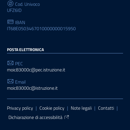
Cod. Univoco
UFZ6ID
IBAN
IT68E0503467010000000015950
POSTA ELETTRONICA
PEC
moic83000c@pec.istruzione.it
Email
moic83000c@istruzione.it
Sezione Link Utili
Privacy policy
|
Cookie policy
|
Note legali
|
Contatti
|
Dichiarazione di accessibilità
Tema grafico
ItaliaWP2
| Basato sul
Prototipo per siti