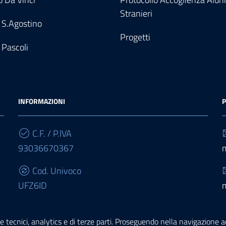
Stranieri
 S.Agostino
Progetti
 Pascoli
INFORMAZIONI
P
C.F. / P.IVA
93036670367
Cod. Univoco
UFZ6ID
IBAN
e tecnici, analytics e di terze parti. Proseguendo nella navigazione acc
IT68E0503467010000000015950