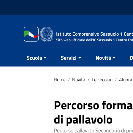
Vai ai contenuti
Vai al menu di navigazione
Vai al footer
Istituto Comprensivo Sassuolo 1 Cent
Sito web ufficiale dell'IC Sassuolo 1 Centro Es
Scuola
Servizi
Novità
D
Home
/
Novità
/
Le circolari
/
Alunni 
Percorso format
di pallavolo
Percorso pallavolo Secondaria di pri