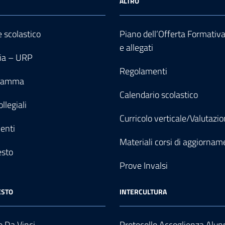
ALTRO
e scolastico
Piano dell’Offerta Formativ
e allegati
ia – URP
Regolamenti
gramma
Calendario scolastico
llegiali
Curricolo verticale/Valutazi
enti
Materiali corsi di aggiornam
esto
Prove Invalsi
ESTO
INTERCULTURA
 Da Vinci
Protocollo Accoglienza Alun