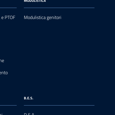
MODULISTICA
a e PTOF
Modulistica genitori
one
ento
B.E.S.
ni
D.S.A.