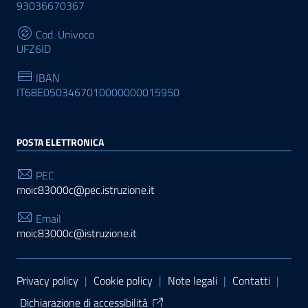
93036670367
Cod. Univoco
UFZ6ID
IBAN
IT68E0503467010000000015950
POSTA ELETTRONICA
PEC
moic83000c@pec.istruzione.it
Email
moic83000c@istruzione.it
Sezione Link Utili
Privacy policy
|
Cookie policy
|
Note legali
|
Contatti
|
Dichiarazione di accessibilità