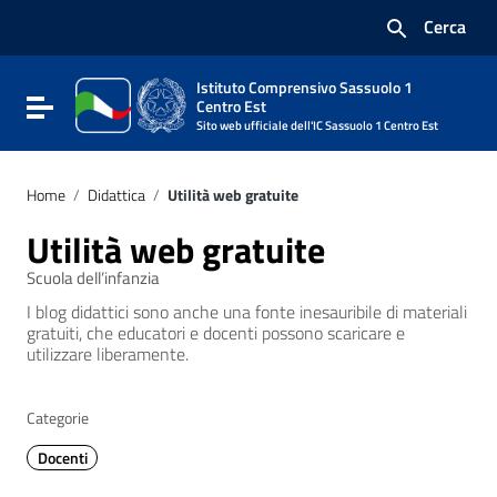
Vai ai contenuti
Cerca
Vai al menu di navigazione
Vai al footer
Istituto Comprensivo Sassuolo 1
Attiva / disattiva la navigazione
Centro Est
Sito web ufficiale dell'IC Sassuolo 1 Centro Est
Home
/
Didattica
/
Utilità web gratuite
Utilità web gratuite
Scuola dell’infanzia
I blog didattici sono anche una fonte inesauribile di materiali
gratuiti, che educatori e docenti possono scaricare e
utilizzare liberamente.
Categorie
Docenti