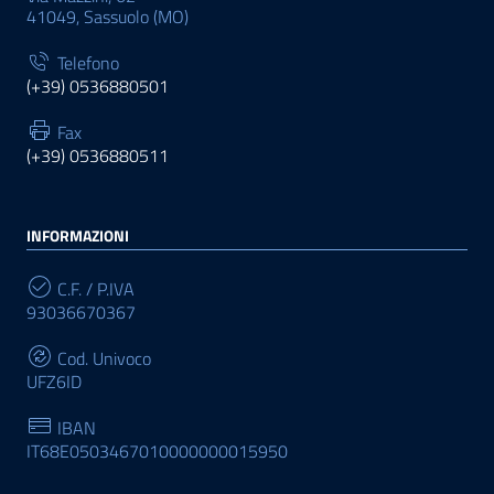
41049, Sassuolo (MO)
Telefono
(+39) 0536880501
Fax
(+39) 0536880511
INFORMAZIONI
C.F. / P.IVA
93036670367
Cod. Univoco
UFZ6ID
IBAN
IT68E0503467010000000015950