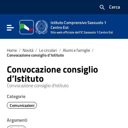
Vai ai contenuti
Cerca
Vai al menu di navigazione
Vai al footer
Istituto Comprensivo Sassuolo 1
Attiva / disattiva la navigazione
Centro Est
Sito web ufficiale dell'IC Sassuolo 1 Centro Est
Home
/
Novità
/
Le circolari
/
Alunni e famiglie
/
Convocazione consiglio d’Istituto
Convocazione consiglio
d’Istituto
Convocazione consiglio d'Istituto
Categorie
Comunicazioni
Argomenti