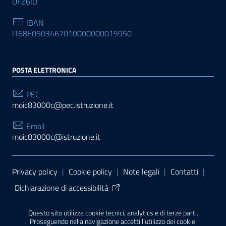
UFZ6ID
IBAN
IT68E0503467010000000015950
POSTA ELETTRONICA
PEC
moic83000c@pec.istruzione.it
Email
moic83000c@istruzione.it
Sezione Link Utili
Privacy policy
|
Cookie policy
|
Note legali
|
Contatti
|
Dichiarazione di accessibilità
Tema grafico
ItaliaWP2
| Basato sul
Prototipo per siti
Questo sito utilizza cookie tecnici, analytics e di terze parti.
PA di AgID
| Realizzato con
WordPress
da
Proseguendo nella navigazione accetti l’utilizzo dei cookie.