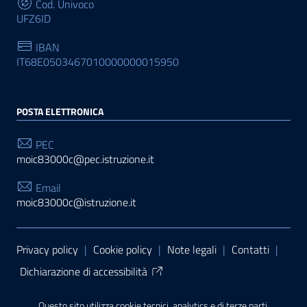
Cod. Univoco
UFZ6ID
IBAN
IT68E0503467010000000015950
POSTA ELETTRONICA
PEC
moic83000c@pec.istruzione.it
Email
moic83000c@istruzione.it
Sezione Link Utili
Privacy policy
|
Cookie policy
|
Note legali
|
Contatti
|
Dichiarazione di accessibilità
Tema grafico
ItaliaWP2
| Basato sul
Prototipo per siti
Questo sito utilizza cookie tecnici, analytics e di terze parti.