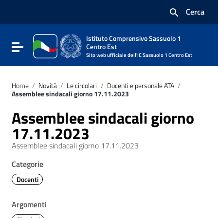
Vai ai contenuti
Cerca
Vai al menu di navigazione
Vai al footer
Istituto Comprensivo Sassuolo 1
Attiva / disattiva la navigazione
Centro Est
Sito web ufficiale dell'IC Sassuolo 1 Centro Est
Home
/
Novità
/
Le circolari
/
Docenti e personale ATA
/
Assemblee sindacali giorno 17.11.2023
Assemblee sindacali giorno
17.11.2023
Assemblee sindacali giorno 17.11.2023
Categorie
Docenti
Argomenti