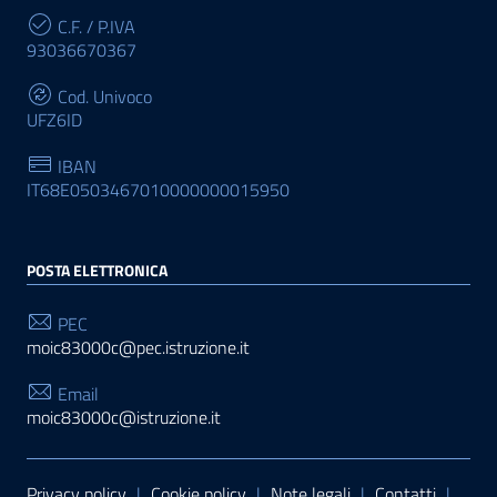
C.F. / P.IVA
93036670367
Cod. Univoco
UFZ6ID
IBAN
IT68E0503467010000000015950
POSTA ELETTRONICA
PEC
moic83000c@pec.istruzione.it
Email
moic83000c@istruzione.it
Sezione Link Utili
Privacy policy
|
Cookie policy
|
Note legali
|
Contatti
|