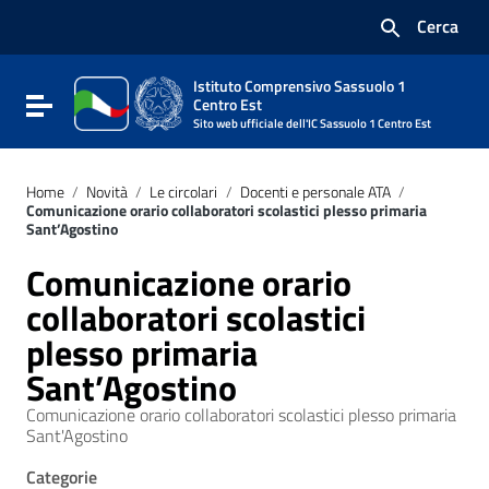
Vai ai contenuti
Cerca
Vai al menu di navigazione
Vai al footer
Istituto Comprensivo Sassuolo 1
Attiva / disattiva la navigazione
Centro Est
Sito web ufficiale dell'IC Sassuolo 1 Centro Est
Home
/
Novità
/
Le circolari
/
Docenti e personale ATA
/
Comunicazione orario collaboratori scolastici plesso primaria
Sant’Agostino
Comunicazione orario
collaboratori scolastici
plesso primaria
Sant’Agostino
Comunicazione orario collaboratori scolastici plesso primaria
Sant'Agostino
Categorie