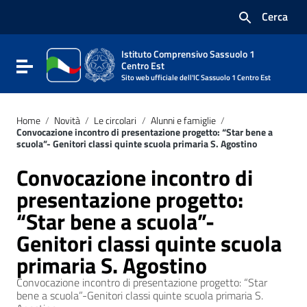
Vai ai contenuti
Cerca
Vai al menu di navigazione
Vai al footer
Istituto Comprensivo Sassuolo 1
Attiva / disattiva la navigazione
Centro Est
Sito web ufficiale dell'IC Sassuolo 1 Centro Est
Home
/
Novità
/
Le circolari
/
Alunni e famiglie
/
Convocazione incontro di presentazione progetto: “Star bene a
scuola”- Genitori classi quinte scuola primaria S. Agostino
Convocazione incontro di
presentazione progetto:
“Star bene a scuola”-
Genitori classi quinte scuola
primaria S. Agostino
Convocazione incontro di presentazione progetto: “Star
bene a scuola”-Genitori classi quinte scuola primaria S.