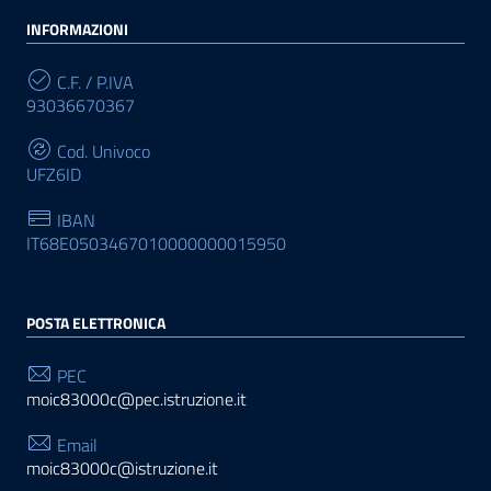
INFORMAZIONI
C.F. / P.IVA
93036670367
Cod. Univoco
UFZ6ID
IBAN
IT68E0503467010000000015950
POSTA ELETTRONICA
PEC
moic83000c@pec.istruzione.it
Email
moic83000c@istruzione.it