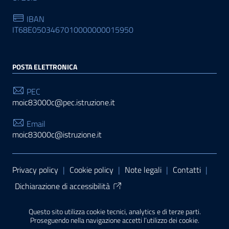
IBAN
IT68E0503467010000000015950
POSTA ELETTRONICA
PEC
moic83000c@pec.istruzione.it
Email
moic83000c@istruzione.it
Sezione Link Utili
Privacy policy
|
Cookie policy
|
Note legali
|
Contatti
|
Dichiarazione di accessibilità
Tema grafico
ItaliaWP2
| Basato sul
Prototipo per siti
Questo sito utilizza cookie tecnici, analytics e di terze parti.
PA di AgID
| Realizzato con
WordPress
da
Proseguendo nella navigazione accetti l’utilizzo dei cookie.