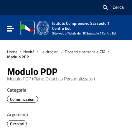
Vai ai contenuti
Cerca
Vai al menu di navigazione
Vai al footer
Istituto Comprensivo Sassuolo 1
Attiva / disattiva la navigazione
Centro Est
Sito web ufficiale dell'IC Sassuolo 1 Centro Est
Home
/
Novità
/
Le circolari
/
Docenti e personale ATA
/
Modulo PDP
Modulo PDP
Modulo PDP (Piano Didattico Personalizzato )
Categorie
Comunicazioni
Argomenti
Circolari