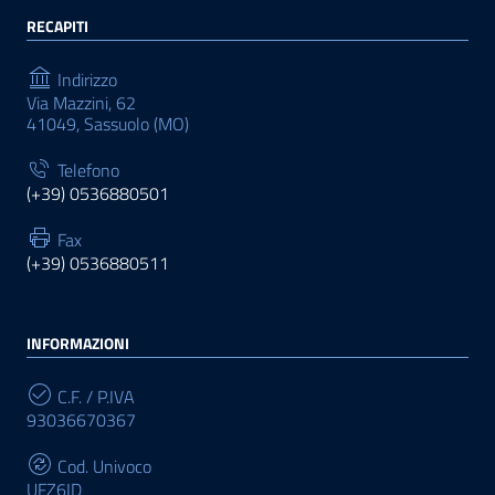
RECAPITI
Indirizzo
Via Mazzini, 62
41049, Sassuolo (MO)
Telefono
(+39) 0536880501
Fax
(+39) 0536880511
INFORMAZIONI
C.F. / P.IVA
93036670367
Cod. Univoco
UFZ6ID