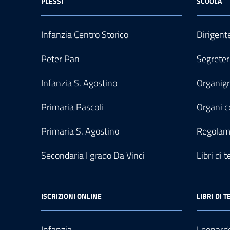
PLESSI
SCUOLA
Infanzia Centro Storico
Dirigent
Peter Pan
Segreter
Infanzia S. Agostino
Organi
Primaria Pascoli
Organi co
Primaria S. Agostino
Regolam
Secondaria I grado Da Vinci
Libri di t
ISCRIZIONI ONLINE
LIBRI DI T
Infanzia
Leonardo