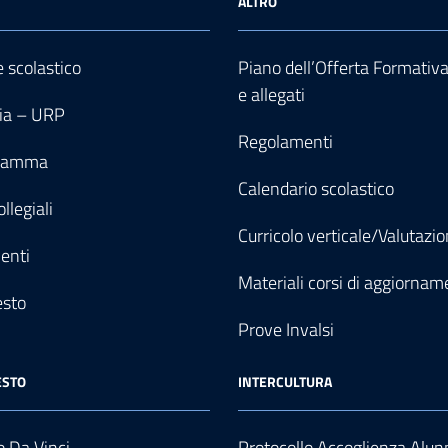
ALTRO
e scolastico
Piano dell’Offerta Formativ
e allegati
ia – URP
Regolamenti
gramma
Calendario scolastico
llegiali
Curricolo verticale/Valutazi
enti
Materiali corsi di aggiornam
esto
Prove Invalsi
ESTO
INTERCULTURA
 Da Vinci
Protocollo Accoglienza Alun