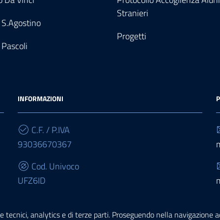
Stranieri
 S.Agostino
Progetti
 Pascoli
INFORMAZIONI
P
C.F. / P.IVA
93036670367
Cod. Univoco
UFZ6ID
IBAN
e tecnici, analytics e di terze parti. Proseguendo nella navigazione acc
IT68E0503467010000000015950