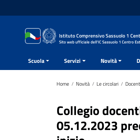
Vai ai contenuti
Vai al menu di navigazione
Vai al footer
Istituto Comprensivo Sassuolo 1 Cent
Sito web ufficiale dell'IC Sassuolo 1 Centro Es
Scuola
Servizi
Novità
D
Home
/
Novità
/
Le circolari
/
Docent
Collegio docent
05.12.2023 prec