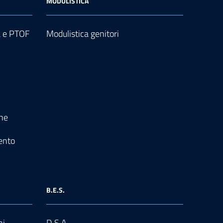
MODULISTICA
a e PTOF
Modulistica genitori
one
ento
B.E.S.
ni
D.S.A.