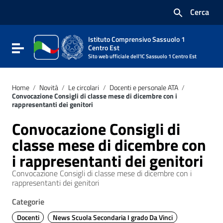
Vai ai contenuti
Cerca
Vai al menu di navigazione
Vai al footer
Istituto Comprensivo Sassuolo 1
Attiva / disattiva la navigazione
Centro Est
Sito web ufficiale dell'IC Sassuolo 1 Centro Est
Home
/
Novità
/
Le circolari
/
Docenti e personale ATA
/
Convocazione Consigli di classe mese di dicembre con i
rappresentanti dei genitori
Convocazione Consigli di
classe mese di dicembre con
i rappresentanti dei genitori
Convocazione Consigli di classe mese di dicembre con i
rappresentanti dei genitori
Categorie
Docenti
News Scuola Secondaria I grado Da Vinci