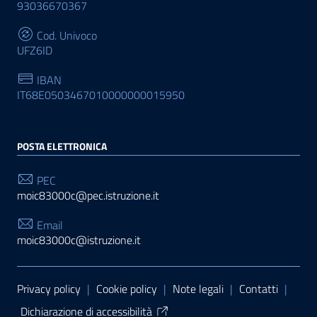
93036670367
Cod. Univoco
UFZ6ID
IBAN
IT68E0503467010000000015950
POSTA ELETTRONICA
PEC
moic83000c@pec.istruzione.it
Email
moic83000c@istruzione.it
Sezione Link Utili
Privacy policy
|
Cookie policy
|
Note legali
|
Contatti
|
Dichiarazione di accessibilità