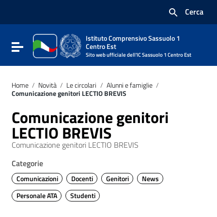
Vai ai contenuti
Cerca
Vai al menu di navigazione
Vai al footer
Istituto Comprensivo Sassuolo 1
Attiva / disattiva la navigazione
Centro Est
Sito web ufficiale dell'IC Sassuolo 1 Centro Est
Home
/
Novità
/
Le circolari
/
Alunni e famiglie
/
Comunicazione genitori LECTIO BREVIS
Comunicazione genitori
LECTIO BREVIS
Comunicazione genitori LECTIO BREVIS
Categorie
Comunicazioni
Docenti
Genitori
News
Personale ATA
Studenti