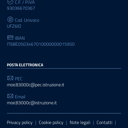
C.F. / P.IVA
93036670367
Cod. Univoco
UFZ6ID
IBAN
IT68E0503467010000000015950
POSTA ELETTRONICA
PEC
moic83000c@pec.istruzione.it
Email
moic83000c@istruzione.it
Sezione Link Utili
Privacy policy
|
Cookie policy
|
Note legali
|
Contatti
|