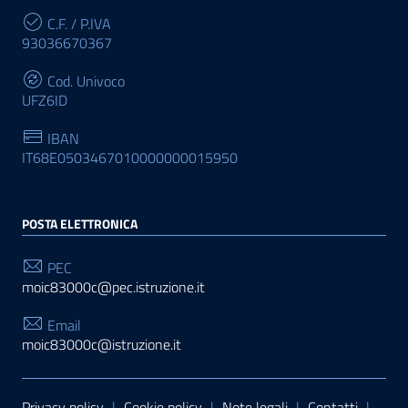
C.F. / P.IVA
93036670367
Cod. Univoco
UFZ6ID
IBAN
IT68E0503467010000000015950
POSTA ELETTRONICA
PEC
moic83000c@pec.istruzione.it
Email
moic83000c@istruzione.it
Sezione Link Utili
Privacy policy
|
Cookie policy
|
Note legali
|
Contatti
|