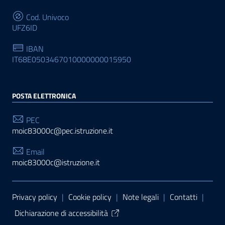
Cod. Univoco
UFZ6ID
IBAN
IT68E0503467010000000015950
POSTA ELETTRONICA
PEC
moic83000c@pec.istruzione.it
Email
moic83000c@istruzione.it
Sezione Link Utili
Privacy policy
|
Cookie policy
|
Note legali
|
Contatti
|
Dichiarazione di accessibilità