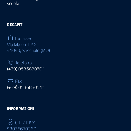
scuola
RECAPITI
Indirizzo
Via Mazzini, 62
41049, Sassuolo (MO)
Telefono
(+39) 0536880501
Fax
(+39) 0536880511
INFORMAZIONI
C.F. / P.IVA
93036670367