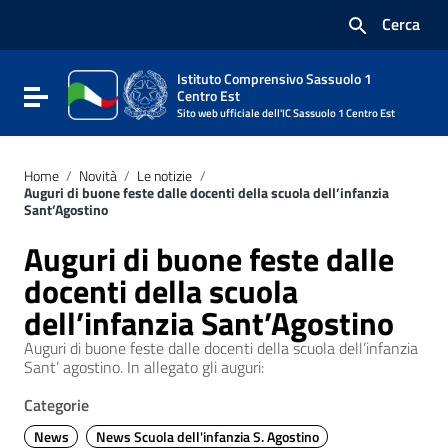
Vai ai contenuti
Cerca
Vai al menu di navigazione
Vai al footer
Istituto Comprensivo Sassuolo 1
Attiva / disattiva la navigazione
Centro Est
Sito web ufficiale dell'IC Sassuolo 1 Centro Est
Home
/
Novità
/
Le notizie
/
Auguri di buone feste dalle docenti della scuola dell’infanzia
Sant’Agostino
Auguri di buone feste dalle
docenti della scuola
dell’infanzia Sant’Agostino
Auguri di buone feste dalle docenti della scuola dell’infanzia
Sant’ agostino. In allegato gli auguri:
Categorie
News
News Scuola dell'infanzia S. Agostino